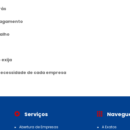
rás
 pagamento
balho
 exija
 necessidade de cada empresa
Serviços
Navegu
Abertura de Empresas
A Exatos