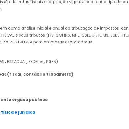
ssão de notas fiscais e legislação vigente para cada tipo de e
s.
em como análise inicial e anual da tributação de impostos, con
CAL e seus tributos (PIS, COFINS, IRPJ, CSLL, IPI, ICMS, SUBSTIT
 via REINTREGRA para empresas exportadoras.
L, ESTADUAL, FEDERAL, PGFN)
s (fiscal, contábil e trabalhista)
.
rante órgãos públicos
ísica e jurídica