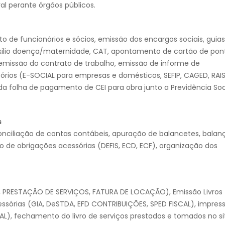
al perante órgãos públicos.
de funcionários e sócios, emissão dos encargos sociais, guias
xilio doença/maternidade, CAT, apontamento de cartão de pon
 emissão do contrato de trabalho, emissão de informe de
rios (E-SOCIAL para empresas e domésticos, SEFIP, CAGED, RAIS
a folha de pagamento de CEI para obra junto a Previdência Soc
s
onciliação de contas contábeis, apuração de balancetes, balan
o de obrigações acessórias (DEFIS, ECD, ECF), organização dos
AS, PRESTAÇÃO DE SERVIÇOS, FATURA DE LOCAÇÃO), Emissão Livros
essórias (GIA, DeSTDA, EFD CONTRIBUIÇÕES, SPED FISCAL), impres
AL), fechamento do livro de serviços prestados e tomados no si