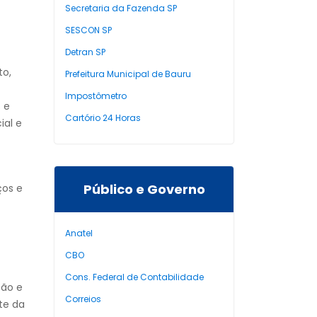
Secretaria da Fazenda SP
SESCON SP
Detran SP
to,
Prefeitura Municipal de Bauru
Impostômetro
 e
Cartório 24 Horas
ial e
Público e Governo
ços e
Anatel
CBO
Cons. Federal de Contabilidade
são e
Correios
te da