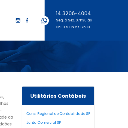
14 3206-4004
Seg. à Sex. 07h30 às
11h30 e 13h às 17h30
Utilitários Contábeis
as,
elhos
-
Cons. Regional de Contabilidade SP
dade da
Junta Comercial SP
tidões